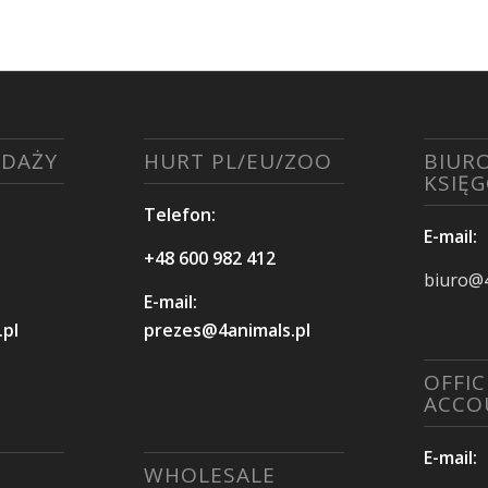
EDAŻY
HURT PL/EU/ZOO
BIURO
KSIĘ
Telefon:
E-mail:
+48 600 982 412
biuro@4
E-mail:
pl
prezes@4animals.pl
OFFIC
ACCO
E-mail:
WHOLESALE